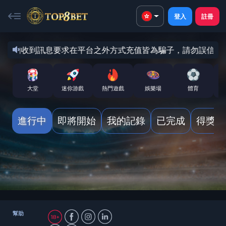
登入
註冊
上分，如收到訊息要求在平台之外方式充值皆為騙子，請勿誤信！
大堂
迷你游戲
熱門遊戲
娛樂場
體育
進行中
即將開始
我的記錄
已完成
得獎者
幫助